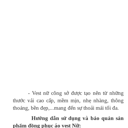
-
Với những ưu điểm độc nhất kể trên, VIỆT
ĐỒNG PHỤC xứng đáng là sự lựa chọn không
thể bỏ qua dành cho các cơ quan doanh nghiệp
muốn thể hiện đẳng cấp, quy mô, sự chuyên
nghiệp của mình. Hãy ghé thăm chúng tôi để trải
nghiệm sự tinh tế và đẳng cấp mới của dòng sản
phẩm đồng phục áo vest nữ công sở.
Mọi thông tin chi tiết xin vui lòng liên hệ :
CÔNG TY TNHH VIỆT ĐỒNG PHỤC
VPĐD: An Khánh, Hoài Đức, TP. Hà Nội
(gần Thiên Đường Bảo Sơn)
Hotline:
0981.7475.99 – 094.812.6768
Zalo:
0981.7475.99 – 094.812.6768