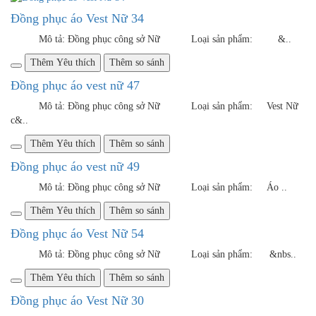
CÔNG TY TNHH VIỆT ĐỒNG PHỤC
Địa chỉ: Số nhà 18, ngõ 6, đường Nam Yên Lũng, Thôn Yên
Lũng, Xã An Khánh, Hoài Đức, Hà Nội
Điện thoại: 0981 7475 99 – 094 812 6768
Email: dongphucviet.dpv@gmail.com
© 2016 Copyright by
vietdongphuc.com
error:
Chức năng đã bị vô hiệu hóa.