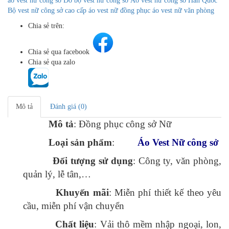
áo vest nữ công sở
Đồ bộ vest nữ công sở
Áo vest nữ công sở Hàn Quốc
Bộ vest nữ công sở cao cấp
áo vest nữ đồng phục
áo vest nữ văn phòng
Chia sẻ trên:
Chia sẻ qua facebook
Chia sẻ qua zalo
Mô tả
Đánh giá (0)
Mô tả
: Đồng phục công sở Nữ
Loại sản phẩm
:
Áo Vest Nữ công sở
Đối tượng sử dụng
: Công ty, văn phòng,
quản lý, lễ tân,…
Khuyến mãi
: Miễn phí thiết kế theo yêu
cầu, miễn phí vận chuyển
Chất liệu
: Vải thô mềm nhập ngoại, lon,