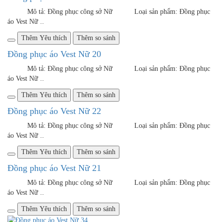
Thêm Yêu thích
Thêm so sánh
Đồng phục áo Vest Nữ 54
Mô tả: Đồng phục công sở Nữ Loại sản phẩm: &nbs..
Thêm Yêu thích
Thêm so sánh
Đồng phục áo Vest Nữ 30
Mô tả: Đồng phục công sở Nữ Loại sản phẩm: &nbs..
Thêm Yêu thích
Thêm so sánh
GỌI NGAY: 0981747599
CÔNG TY TNHH VIỆT ĐỒNG PHỤC Với đội ngũ nhân viên
với trình độ chuyên môn cao, đủ khả năng đáp ứng mọi yêu cầu
dù là khắt khe nhất của Khách hàng. Không những thế, đội ngũ
nhân viên còn là những con người đầy lòng nhiệt huyết và luôn
tận tình, niềm nở khi phục vụ Khách hàng
Liên hệ