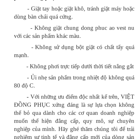
Email:
d
ongphucviet.dpv@gmail.com
Trang web:
https://vietdongphuc.com
Sản phẩm liên quan
Đồng phục áo Vest Nữ 03
Mô tả: Đồng phục công sở Nữ Loại sản phẩm: Đồng phục áo
Vest Nữ Đối tượng sử dụng: Công ty, văn phòng, ..
Thêm Yêu thích
Thêm so sánh
Đồng phục áo Vest Nữ 04
Mô tả: Đồng phục công sở Nữ Loại sản phẩm: Đồng phục áo
Vest Nữ Đối tượng sử dụng: Công t..
Thêm Yêu thích
Thêm so sánh