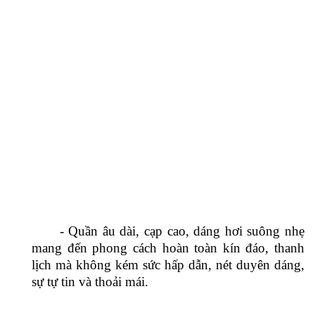
- Bên cạnh việc tạo dấu ấn bởi kiểu dáng, áo
vest nữ đồng phục còn sở hữu những đường may
tinh tế, hiện đại, đảm bảo sự chuẩn xác từng chi
tiết.