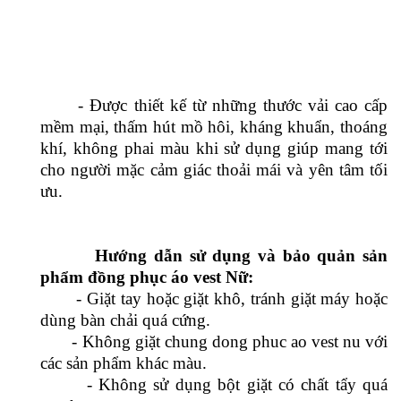
- Quần âu dài, cạp cao, dáng hơi suông nhẹ
mang đến phong cách hoàn toàn kín đáo, thanh
lịch mà không kém sức hấp dẫn, nét duyên dáng,
sự tự tin và thoải mái.