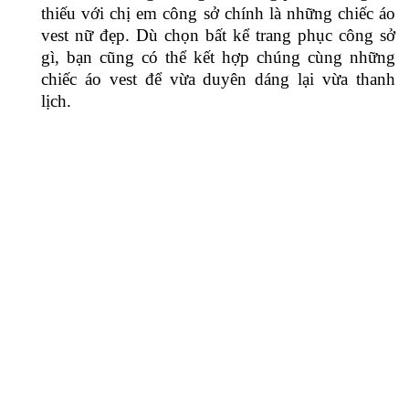
Mô tả: Đồng phục công sở Nữ Loại sản phẩm: Đồng phục
áo Vest Nữ Đối tượng sử dụng: Công ty, văn phòng, quản
lý, lễ tân,… Khuyến mãi: Miễn phí thiết kế theo y...
Sản phẩm này yêu cầu số lượng đặt tối thiểu là 10
Xu Hướng Tìm Kiếm:
may đồng phục vest nữ công sở
vest đồng phục
công sở
bộ đồ vest nữ trẻ trung
áo khoác vest nữ
áo vest đen nữ
Vest
nữ
áo vest nữ công sở
Đồ bộ vest nữ công sở
Áo vest nữ công sở Hàn
Quốc
Bộ vest nữ công sở cao cấp
áo vest nữ đồng phục
áo vest nữ văn
phòng
Chia Sẻ Trên:
MÔ TẢ
ĐÁNH GIÁ (0)
Mô tả
: Đồng phục công sở Nữ
Loại sản phẩm
:
Đồng phục áo Vest Nữ
Đối tượng sử dụng
: Công ty, văn phòng,