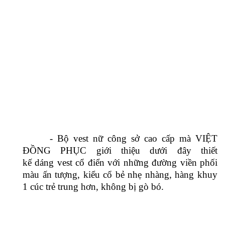
quản lý, lễ tân,…
Khuyến mãi
: Miễn phí thiết kế theo yêu
cầu, miễn phí vận chuyển
Chất liệu
: Vải thô mềm nhập ngoại, lon,
voan lụa, cotton, polyester…
Màu sắc
: nhiều màu- khách tự chọn
Kiểu dáng
:
- Một trong những loại trang phục không thể
thiếu với chị em công sở chính là những chiếc áo
vest nữ đẹp. Dù chọn bất kể trang phục công sở
gì, bạn cũng có thể kết hợp chúng cùng những
chiếc áo vest để vừa duyên dáng lại vừa thanh
lịch.