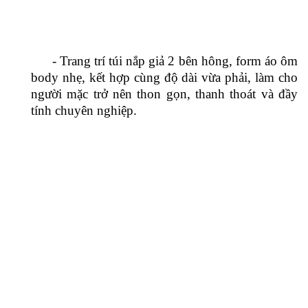
- Bộ vest nữ công sở cao cấp mà VIỆT
ĐỒNG PHỤC giới thiệu dưới đây thiết
kế dáng vest cổ điển với những đường viền phối
màu ấn tượng, kiểu cổ bẻ nhẹ nhàng, hàng khuy
1 cúc trẻ trung hơn, không bị gò bó.