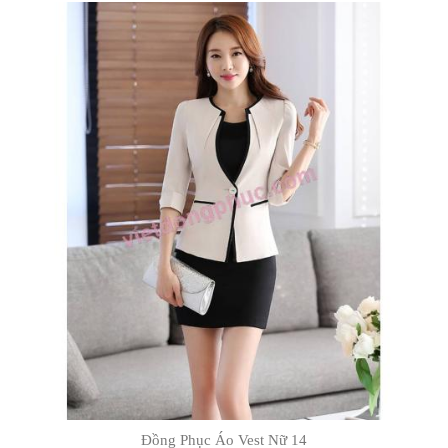
VPĐD: An Khánh, Hoài Đức, TP. Hà Nội
(gần Thiên Đường Bảo Sơn)
Hotline:
0981.7475.99 – 0938.988.777
Email:
dongphucviet.dpv@gmail.com
Trang web:
http://vietdongphuc.com/
SẢN PHẨM LIÊN QUAN