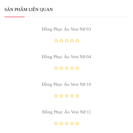
Hướng dẫn sử dụng và bảo quản sản
phẩm đồng phục áo vest Nữ:
- Giặt tay hoặc giặt khô, tránh giặt máy hoặc
dùng bàn chải quá cứng.
- Không giặt chung dong phuc ao vest nu với
các sản phẩm khác màu.
- Không sử dụng bột giặt có chất tẩy quá
mạnh.
- Không phơi trực tiếp dưới thời tiết nắng gắt
- Ủi nhẹ sản phẩm trong nhiệt độ không quá
80 độ C.
- Nếu như bạn còn đang đắn đo địa chỉ
may đồng phục áo vest nữ cho nhân viên nữ
Doanh nghiệp của bạn thì hãy liên lạc với một
trong các chuyên gia của VIỆT ĐỒNG PHỤC
để
chúng tôi có thể giúp đỡ và tư vấn cho bạn. Mọi
thông tin chi tiết xin vui lòng liên hệ :
CÔNG TY TNHH VIỆT ĐỒNG PHỤC