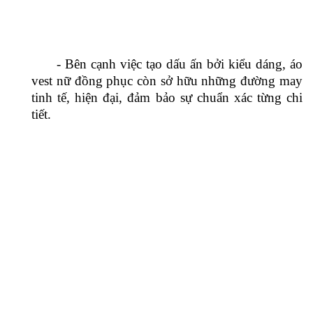
- Phần tay áo thiết kế ống đứng suông, dáng
lỡ thẳng, các đường may tạo hình chau chuốt tỉ
mỉ, thể hiện sự cao cấp của sản phẩm.