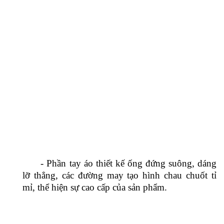
- Trang trí túi nắp giả 2 bên hông, form áo ôm
body nhẹ, kết hợp cùng độ dài vừa phải, làm cho
người mặc trở nên thon gọn, thanh thoát và đầy
tính chuyên nghiệp.