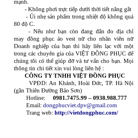
- Được thiết kế từ những thước vải cao cấp
mềm mại, thấm hút mồ hôi, kháng khuẩn, thoáng
khí, không phai màu khi sử dụng giúp mang tới
cho người mặc cảm giác thoải mái và yên tâm tối
ưu.