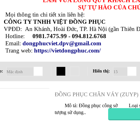
m ơn Quý khách đã tin dùng sản phẩm đồng phục châ
LÀM VỪA LÒNG QUÝ KHÁCH LÀ
SỰ TỰ HÀO CỦA CH
i thông tin chi tiết xin liên hệ:
ÔNG TY TNHH VIỆT ĐỒNG PHỤC
ĐD: An Khánh, Hoài Đức, TP. Hà Nội (gần Thiên Đ
otline:
0981.7475.99 - 094.812.6768
mail:
dongphucviet.dpv@gmail.com
rang web:
https://vietdongphuc.com/
p:
Hiển thị: