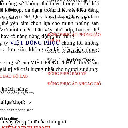
ÂN VÁY (ZUYP) NỮ
ồ công sở không thể thiếu trong tủ đồ thời
ễ kết hợp, đa dạng trong thiết kế, kiểu dáng
 váy (Zuyp) Nữ, Quý khách hàng hãy yên tâm
thể yên tâm chọn lựa cho mình những sản
Với một chiếc chân váy phù hợp, bạn có thể
 hay cô nàng năng động, trẻ trung.
g ty
VIỆT ĐỒNG PHỤC
chúng tôi không
uy đơn giản, không cầu kỳ, kiểu cách nhưng
ục công sở của VIỆT ĐỒNG PHỤC được sản
 giá trị về chất lượng nhất cho người sử dụng:
 khách hàng;
g lựa chọn;