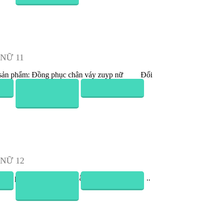
Nữ 16
Đồng Phục Chân Váy (Zuyp) Nữ 17
Hiển thị từ 1 đến 15 của 43 (3 Trang)