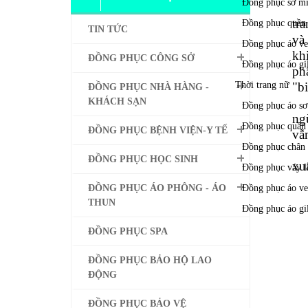
DANH MỤC
N
tr
TIN TỨC
và
kh
ĐỒNG PHỤC CÔNG SỞ
p
"b
ĐỒNG PHỤC NHÀ HÀNG -
Để
KHÁCH SẠN
ng
ĐỒNG PHỤC BỆNH VIỆN-Y TẾ
vẫn
Để
ĐỒNG PHỤC HỌC SINH
xuấ
- 
ĐỒNG PHỤC ÁO PHÔNG - ÁO
- 
THUN
- 
- 
ĐỒNG PHỤC SPA
- 
- 
ĐỒNG PHỤC BẢO HỘ LAO
ĐỘNG
- 