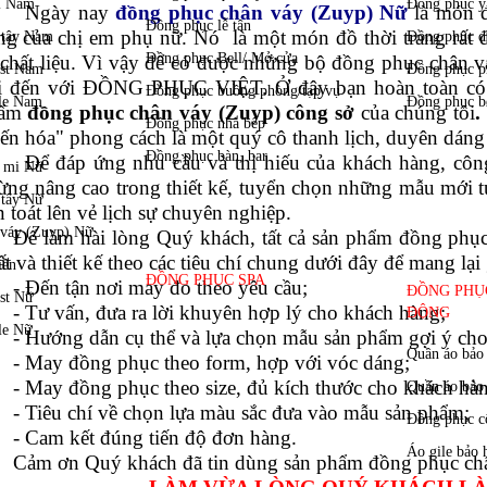
GIỚI THIỆU VỀ ĐỒNG PHỤC CH
gày nay
đồng phục chân váy (Zuyp) Nữ
là món đ
ang của chị em phụ nữ. Nó là một món đồ thời trang rất d
 chất liệu. Vì vậy để có được những bộ đồng phục chân
i đến với ĐỒNG PHỤC VIỆT. Ở đây bạn hoàn toàn có 
hẩm
đồng phục chân váy (Zuyp) công sở
của chúng tôi
.
iến hóa" phong cách là một quý cô thanh lịch, duyên dáng
 đáp ứng nhu cầu và thị hiếu của khách hàng, côn
ừng nâng cao trong thiết kế, tuyển chọn những mẫu mới t
 toát lên vẻ lịch sự chuyên nghiệp.
 làm hài lòng Quý khách, tất cả sản phẩm đồng ph
t và thiết kế theo các tiêu chí chung dưới đây để mang lại
Đến tận nơi may đo theo yêu cầu;
Tư vấn, đưa ra lời khuyên hợp lý cho khách hàng;
Hướng dẫn cụ thể và lựa chọn mẫu sản phẩm gợi ý cho
May đồng phục theo form, hợp với vóc dáng;
May đồng phục theo size, đủ kích thước cho khách hàn
Tiêu chí về chọn lựa màu sắc đưa vào mẫu sản phẩm;
Cam kết đúng tiến độ đơn hàng.