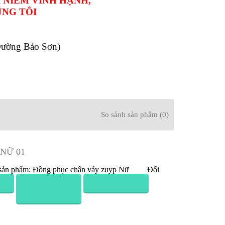
n váy (zuyp) nữ
của chúng tôi.
 NIỀM VINH HẠNH,
ÚNG TÔI
ường Bảo Sơn)
So sánh sản phẩm (0)