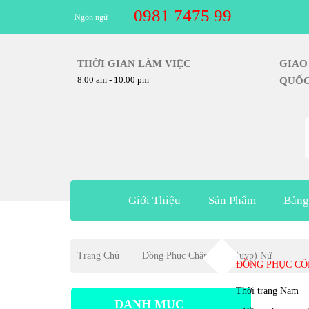
0981 7475 99
Ngôn ngữ
THỜI GIAN LÀM VIỆC
G
8.00 am - 10.00 pm
Q
Giới Thiệu
Sản Phẩm
Bảng
Trang Chủ
Đồng Phục Chân Váy (zuyp) Nữ