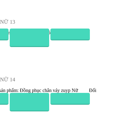
LIÊN HỆ
CÔNG TY TNHH VIỆT ĐỒNG PHỤC
Địa chỉ: Số nhà 18, ngõ 6, đường Nam Yên
Lũng, Thôn Yên Lũng, Xã An Khánh, Hoài
Đức, Hà Nội
Điện thoại: 0981 7475 99 – 094 812 6768
Email: dongphucviet.dpv@gmail.com