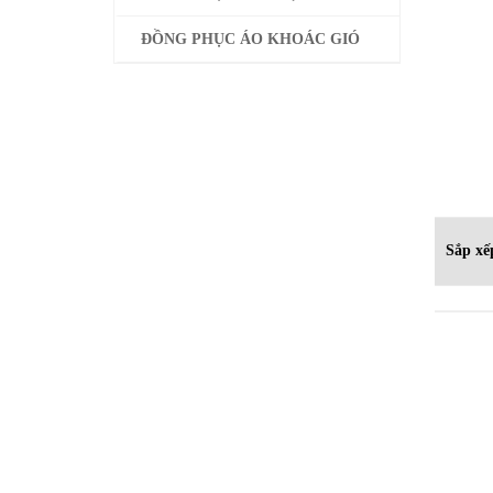
Cả
ĐỒNG PHỤC BẢO VỆ
ĐỒNG PHỤC ÁO KHOÁC GIÓ
Mọ
C
VP
H
E
T
Sắp xế