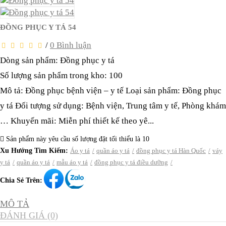
ĐỒNG PHỤC Y TÁ 54
/
0 Bình luận
Dòng sản phẩm: Đồng phục y tá
Số lượng sản phẩm trong kho: 100
Mô tả: Đồng phục bệnh viện – y tế Loại sản phẩm: Đồng phục
y tá Đối tượng sử dụng: Bệnh viện, Trung tâm y tế, Phòng khám
… Khuyến mãi: Miễn phí thiết kế theo yê...
Sản phẩm này yêu cầu số lượng đặt tối thiểu là 10
Xu Hướng Tìm Kiếm:
Áo y tá
quần áo y tá
đồng phục y tá Hàn Quốc
váy
y tá
quần áo y tá
mẫu áo y tá
đồng phục y tá điều dưỡng
Chia Sẻ Trên:
MÔ TẢ
ĐÁNH GIÁ (0)