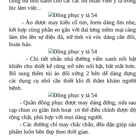
cùng nữ tính dành cho các các nữ nhân viên y tá trong
lúc làm việc...
- Áo được may kiểu cổ tim, form dáng ôm nhẹ,
kết hợp cùng phần eo gắn với đai lưng mềm mại càng
làm tôn lên sự điệu đà, nữ tính và vóc dáng cân đối,
hoàn hảo.
- Chi tiết nhấn nhá đường viền xanh nổi bật
khiến cho thiết kế cũng trở nên nổi bật, bắt mắt hơn.
Bổ sung thếm túi áo đối xứng 2 bên dễ dàng đựng
các dụng cụ nhỏ cần thiết khi đi thăm khám người
bệnh.
- Quần đồng phục được may dáng đứng, nửa sa
cạp chun co giãn linh hoạt có thể điều chỉnh được độ
rộng chật, phù hợp với mọi dáng người.
- Các đường chỉ may chắc chắn, đều đặn giúp sản
phẩm luôn bền đẹp theo thời gian.