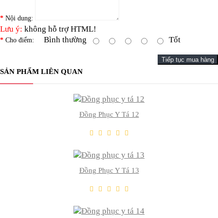
Nội dung:
Lưu ý:
không hỗ trợ HTML!
Bình thường
Tốt
Cho điểm:
Tiếp tục mua hàng
THÊM VÀO GIỎ
SẢN PHẨM LIÊN QUAN
Thêm Yêu Thích
Thêm So Sánh
Đồng Phục Y Tá 12
THÊM VÀO GIỎ
Thêm Yêu Thích
Thêm So Sánh
Đồng Phục Y Tá 13
THÊM VÀO GIỎ
Thêm Yêu Thích
Thêm So Sánh