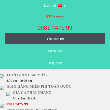
Ngôn ngữ
Vietnamese
0981 7475 99
Yêu thích (0)
Thanh toán
Đăng Nhập
THỜI GIAN LÀM VIỆC
8.00 am - 10.00 pm
GIAO HÀNG MIỄN PHÍ TOÀN QUỐC
GIÁ CẢ PHẢI CHĂNG
Mua sắm tiết kiệm
0981 7475 99
Email: dongphucviet.dpv@gmail.com