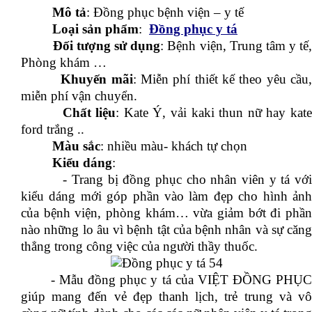
Mô tả
: Đồng phục bệnh viện – y tế
Loại sản phẩm
:
Đồng phục y tá
Đối tượng sử dụng
: Bệnh viện, Trung tâm y tế
Phòng khám …
Khuyến mãi
: Miễn phí thiết kế theo yêu cầu
miễn phí vận chuyển.
Chất liệu
: Kate Ý, vải kaki thun nữ hay kat
ford trắng ..
Màu sắc
: nhiều màu- khách tự chọn
Kiểu dáng
:
- Trang bị đồng phục cho nhân viên y tá với
kiểu dáng mới góp phần vào làm đẹp cho hình ảnh
của bệnh viện, phòng khám… vừa giảm bớt đi phần
nào những lo âu vì bệnh tật của bệnh nhân và sự căng
thẳng trong công việc của người thầy thuốc.
- Mẫu đồng phục y tá của VIỆT ĐỒNG PHỤC
giúp mang đến vẻ đẹp thanh lịch, trẻ trung và vô