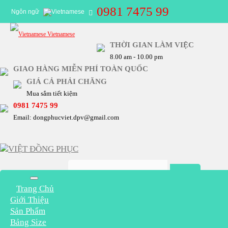
0981 7475 99
Ngôn ngữ
Vietnamese
THỜI GIAN LÀM VIỆC
8.00 am - 10.00 pm
GIAO HÀNG MIỄN PHÍ TOÀN QUỐC
GIÁ CẢ PHẢI CHĂNG
Mua sắm tiết kiệm
0981 7475 99
Email: dongphucviet.dpv@gmail.com
Trang Chủ
Giới Thiệu
Sản Phẩm
Bảng Size