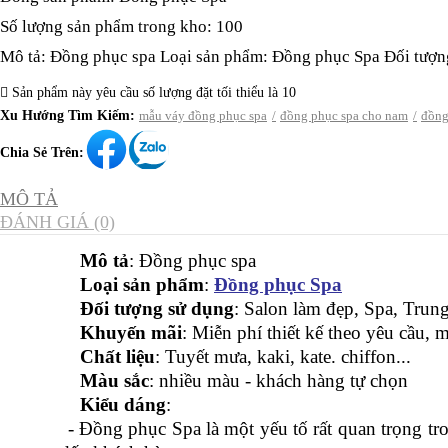
Số lượng sản phẩm trong kho: 100
Mô tả: Đồng phục spa Loại sản phẩm: Đồng phục Spa Đối tượng 
Sản phẩm này yêu cầu số lượng đặt tối thiểu là 10
Xu Hướng Tìm Kiếm:
mẫu váy đồng phục spa
đồng phục spa cho nam
đồng
Chia Sẻ Trên:
MÔ TẢ
ĐÁNH GIÁ (0)
Mô tả
: Đồng phục spa
Loại sản phẩm
:
Đồng phục Spa
Đối tượng sử dụng
: Salon làm đẹp, Spa, Tru
Khuyến mãi
: Miễn phí thiết kế theo yêu cầu, 
Chất liệu
: Tuyết mưa, kaki, kate. chiffon...
Màu sắc
: nhiều màu - khách hàng tự chọn
Kiểu dáng
:
- Đồng phục Spa là một yếu tố rất quan trọng trong