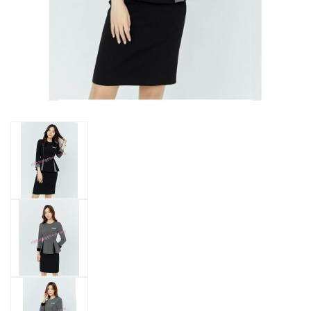
ĐỒNG PHỤC LỄ TÂN 42
/
0 Bình luận
Dòng sản phẩm: Đồng phục lễ tân
Số lượng sản phẩm trong kho: 100