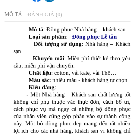
cầu, miễn phí vận chuyển.
Chất liệu
: cotton, vải kate, vải Thô…
Màu sắc
: nhiều màu - khách hàng tự chọn
Kiểu dáng
:
- Một Nhà hàng – Khách sạn chất lượng tốt
không chỉ phụ thuộc vào thực đơn, cách bố trí,
cách phục vụ mà ngay cả những bộ đồng phục
của nhân viên cũng góp phần vào sự thành công
này. Một bộ đồng phục đẹp mang đến rất nhiều
lợi ích cho các nhà hàng, khách sạn vì không chỉ
thể hiện sự chuyên nghiệp mà còn góp phần thu
hút khách hàng tốt hơn. Đặc biệt là đồng phục
dành riêng cho nhân viên lễ tân, bởi đây được coi
là “bộ mặt” của khách sạn, tạo những ấn tượng
đầu tiên và sau cùng với khách lưu trú. Lễ tân
càng chuyên nghiệp càng “ghi điểm” trong lòng
khách hàng và khiến họ muốn quay trở lại.
- Mẫu đồng phục lễ tân mà VIỆT ĐỒNG