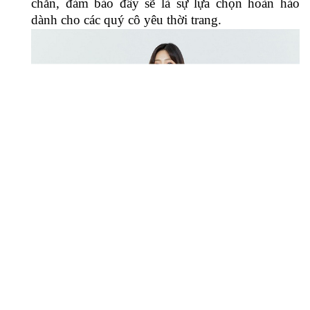
- Đồng phục lễ tân được tạo nên từ những
thước vải cao cấp, bề mặt vải mềm mịn, giữ form
và giữ dáng hiệu quả, khi mặc cho cảm giác thoải
mái, nhẹ nhàng và thoáng mát.