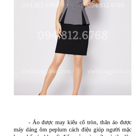
- Áo được may kiểu cổ tròn, thân áo được
máy dáng ôm peplum cách điệu giúp người mặc
hạn chế các khuyết điểm của vòng 2, và tôn lên
đường cong hấp dẫn cho cơ thể.
- Sự xen kẽ hợp lí, ăn khớp giữa từng chi tiết
đen và xám tạo nên sự nổi bật, tăng hiệu ứng thị
giác, tăng tính thẩm mỹ và sự cuốn hút.