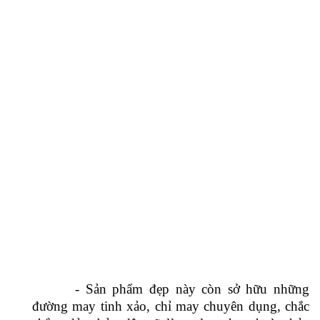
- Sản phẩm đẹp này còn sở hữu những
đường may tinh xảo, chỉ may chuyên dụng, chắc
chắn, đảm bảo đây sẽ là sự lựa chọn hoàn hảo
dành cho các quý cô yêu thời trang.