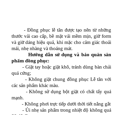
Hướng dẫn sử dụng và bảo quản sản
phẩm đồng phục:
- Giặt tay hoặc giặt khô, tránh dùng bàn chải
quá cứng;
- Không giặt chung đồng phục Lễ tân với
các sản phẩm khác màu.
- Không sử dụng bột giặt có chất tẩy quá
mạnh.
- Không phơi trực tiếp dưới thời tiết nắng gắt
- Ủi nhẹ sản phẩm trong nhiệt độ không quá
80 độ C.
- Nếu bạn còn đang phân vân về chất lượng
sản phẩm của chúng tôi thì đừng lo bạn nhé, bởi
VIỆT ĐỒNG PHỤC là đơn vị chuyên may đo và
cung cấp các sản phẩm đồng phục có uy tín,
không chỉ đáng tin cậy về mẫu mã, kiểu dáng mà
còn đảm bảo chất lượng tốt nhất, hợp xu hướng
mang đến cho nhân viên của bạn vẻ ngoài chuyên
nghiệp, ấn tượng và độc đáo.