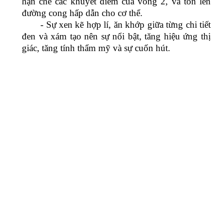
- Chân váy bút chì độ dài ngang gối, phần
phía dưới gấu váy còn được xẻ tà giúp các quý cô