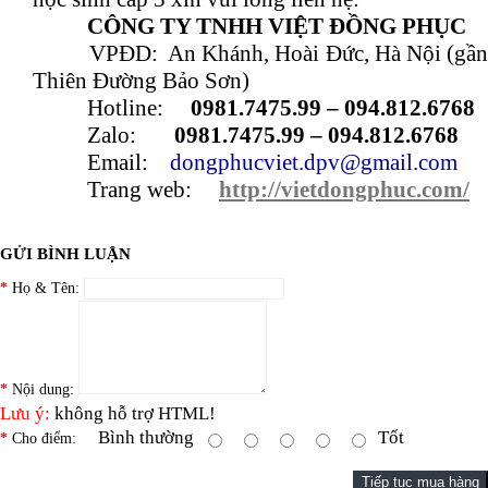
CÔNG TY TNHH VIỆT ĐỒNG PHỤC
VPĐD: An Khánh, Hoài Đức, Hà Nội (gần
Thiên Đường Bảo Sơn)
Hotline:
0981.7475.99 – 094.812.6768
Zalo:
0981.7475.99 – 094.812.6768
Email:
dongphucviet.dpv@gmail.com
Trang web:
http://vietdongphuc.com/
GỬI BÌNH LUẬN
Họ & Tên:
Nội dung:
Lưu ý:
không hỗ trợ HTML!
Bình thường
Tốt
Cho điểm:
Tiếp tục mua hàng
THÊM VÀO GIỎ