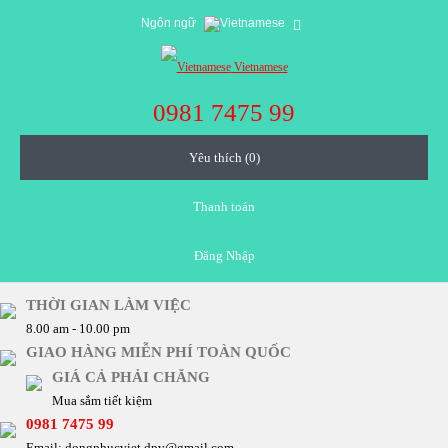
Ngôn ngữ
Vietnamese
0981 7475 99
Yêu thích (0)
Thanh toán
Đăng Nhập
THỜI GIAN LÀM VIỆC
8.00 am - 10.00 pm
GIAO HÀNG MIỄN PHÍ TOÀN QUỐC
GIÁ CẢ PHẢI CHĂNG
Mua sắm tiết kiệm
0981 7475 99
Email: dongphucviet.dpv@gmail.com