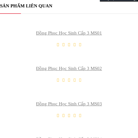
SẢN PHẨM LIÊN QUAN
Thêm Yêu Thích
Thêm So Sánh
Đồng Phục Học Sinh Cấp 3 MS01
THÊM VÀO GIỎ
Thêm Yêu Thích
Thêm So Sánh
Đồng Phục Học Sinh Cấp 3 MS02
THÊM VÀO GIỎ
Thêm Yêu Thích
Thêm So Sánh
Đồng Phục Học Sinh Cấp 3 MS03
THÊM VÀO GIỎ
Thêm Yêu Thích
Thêm So Sánh