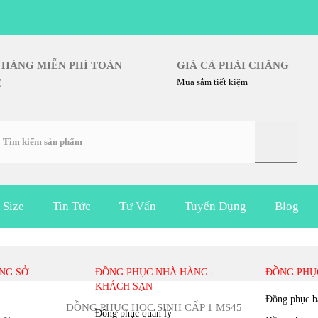
IAO HÀNG MIỄN PHÍ TOÀN
GIÁ CẢ PHẢI CHĂNG
Mua sắm tiết kiệm
UỐC
 Size
Tin Tức
Tư Vấn
Tuyển Dụng
Blog
ĐỒNG PHỤC HỌC SINH CẤP 1 MS45