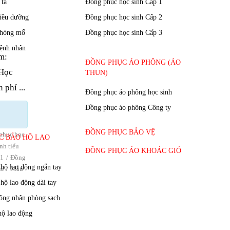
m:
 Học
phí ...
phục học
nh tiểu
 1
Đồng
am
Mẫu