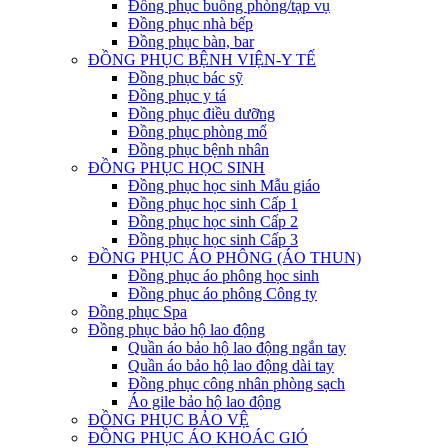
Đồng phục buồng phòng/tạp vụ
Đồng phục nhà bếp
Đồng phục bàn, bar
ĐỒNG PHỤC BỆNH VIỆN-Y TẾ
Đồng phục bác sỹ
Đồng phục y tá
Đồng phục điều dưỡng
Đồng phục phòng mổ
Đồng phục bệnh nhân
ĐỒNG PHỤC HỌC SINH
Đồng phục học sinh Mẫu giáo
Đồng phục học sinh Cấp 1
Đồng phục học sinh Cấp 2
Đồng phục học sinh Cấp 3
ĐỒNG PHỤC ÁO PHÔNG (ÁO THUN)
Đồng phục áo phông học sinh
Đồng phục áo phông Công ty
Đồng phục Spa
Đồng phục bảo hộ lao động
Quần áo bảo hộ lao động ngắn tay
Quần áo bảo hộ lao động dài tay
Đồng phục công nhân phòng sạch
Áo gile bảo hộ lao động
ĐỒNG PHỤC BẢO VỆ
ĐỒNG PHỤC ÁO KHOÁC GIÓ