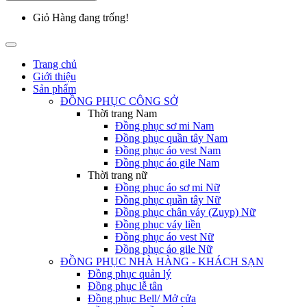
Giỏ Hàng đang trống!
Trang chủ
Giới thiệu
Sản phẩm
ĐỒNG PHỤC CÔNG SỞ
Thời trang Nam
Đồng phục sơ mi Nam
Đồng phục quần tây Nam
Đồng phục áo vest Nam
Đồng phục áo gile Nam
Thời trang nữ
Đồng phục áo sơ mi Nữ
Đồng phục quần tây Nữ
Đồng phục chân váy (Zuyp) Nữ
Đồng phục váy liền
Đồng phục áo vest Nữ
Đồng phục áo gile Nữ
ĐỒNG PHỤC NHÀ HÀNG - KHÁCH SẠN
Đồng phục quản lý
Đồng phục lễ tân
Đồng phục Bell/ Mở cửa