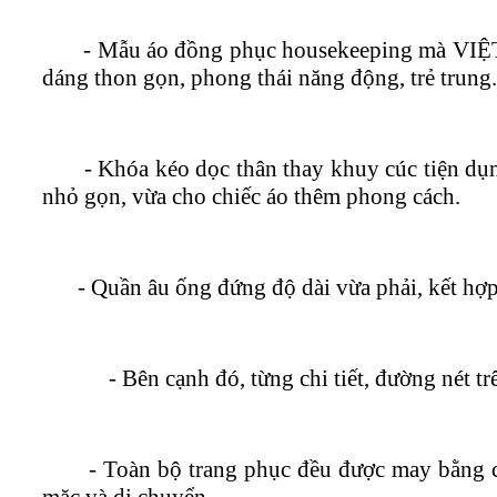
- Mẫu áo đồng phục housekeeping mà VIỆT ĐỒ
dáng thon gọn, phong thái năng động, trẻ trung.
- Khóa kéo dọc thân thay khuy cúc tiện dụng, 
nhỏ gọn, vừa cho chiếc áo thêm phong cách.
- Quần âu ống đứng độ dài vừa phải, kết hợp
- Bên cạnh đó, từng chi tiết, đường nét trê
- Toàn bộ trang phục đều được may bằng chất
mặc và di chuyển.