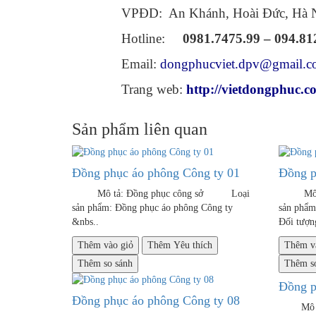
VPĐD: An Khánh, Hoài Đức, Hà Nội
Hotline:
0981.7475.99 – 094.81
Email:
dongphucviet.dpv@gmail.
Trang web:
http://vietdongphuc.c
Sản phẩm liên quan
Đồng phục áo phông Công ty 01
Đồng p
Mô tả: Đồng phục công sở Loại
Mô tả:
sản phẩm: Đồng phục áo phông Công ty
sản phẩ
&nbs..
Đối tượng
Thêm vào giỏ
Thêm Yêu thích
Thêm v
Thêm so sánh
Thêm so
Đồng p
Đồng phục áo phông Công ty 08
Mô tả: