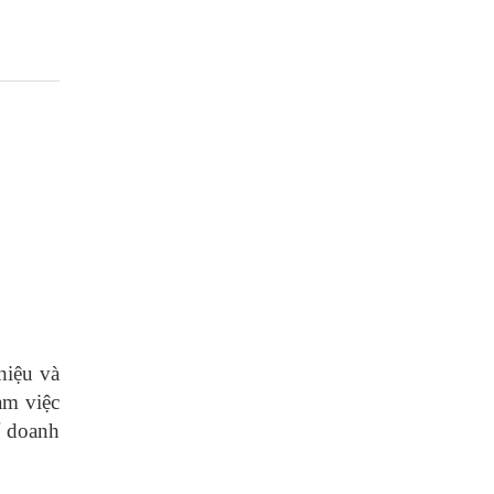
hiệu và
àm việc
ể doanh