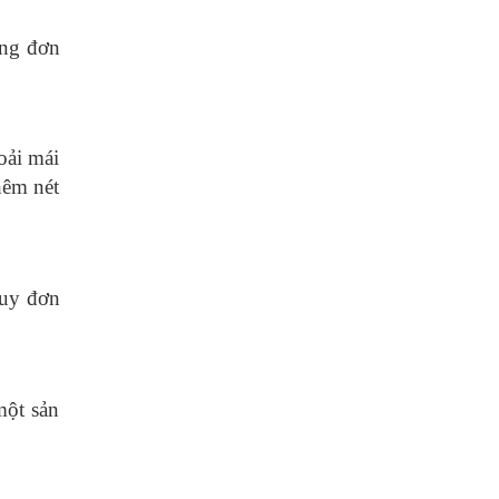
ng đơn
oải mái
hêm nét
tuy đơn
một sản