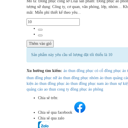
Mô tả: Đồng phục công sở Loại sản phẩm: Đồng phục áo phô
tượng sử dụng: Công ty, cơ quan, văn phòng, lớp, nhóm… K
mãi: Miễn phí thiết kế theo yêu...
Thêm vào giỏ
Sản phẩm này yêu cầu số lượng đặt tối thiểu là 10
Xu hướng tìm kiếm:
áo thun đồng phục có cổ
đồng phục áo 
thun đồng phục nữ
áo thun đồng phục nhóm
áo thun quảng cá
kiện
áo thun đồng phục
áo thun đồng phục nam
áo thun sự kiệ
quảng cáo
ao thun cong ty
đồng phục áo phông
Chia sẻ trên:
Chia sẻ qua facebook
Chia sẻ qua zalo