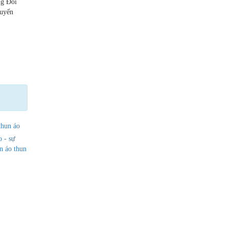
ng Đối
huyến
thun
áo
o - sự
n
áo thun