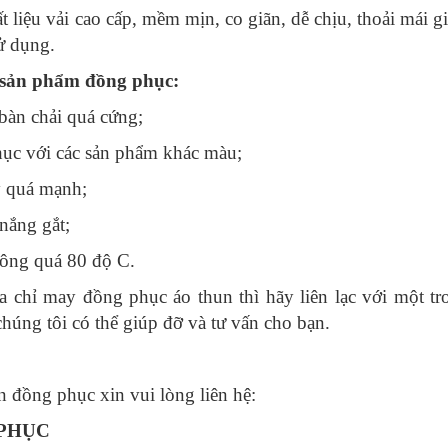
iệu vải cao cấp, mềm mịn, co giãn, dễ chịu, thoải mái g
ử dụng.
 sản phẩm đồng phục:
bàn chải quá cứng;
c với các sản phẩm khác màu;
 quá mạnh;
nắng gắt;
ông quá 80 độ C.
ỉ may đồng phục áo thun thì hãy liên lạc với một tr
g tôi có thể giúp đỡ và tư vấn cho bạn.
ồng phục xin vui lòng liên hệ:
PHỤC