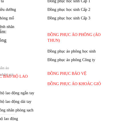
ẩm:
ông
uần áo
nhân giá