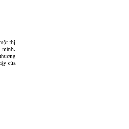
một thị
a mình.
 thương