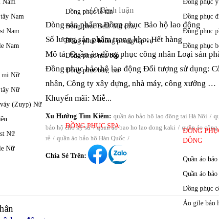
BẢO HỘ LAO ĐỘNG NGẮN TAY 37
/
0 Bình luận
Dòng sản phẩm: Đồng phục Bảo hộ lao động
Số lượng sản phẩm trong kho: Hết hàng
Mô tả: Quần áo đồng phục công nhân Loại sản ph
Đồng phục bảo hộ lao động Đối tượng sử dụng: C
nhân, Công ty xây dựng, nhà máy, công xưởng …
Khuyến mãi: Miễ...
Xu Hướng Tìm Kiếm:
quần áo bảo hộ lao đông tại Hà Nội
q
bảo hộ cho kỹ sư
quan ao bao ho lao dong kaki
quần áo công 
rẻ
quần áo bảo hộ Hàn Quốc
Chia Sẻ Trên: