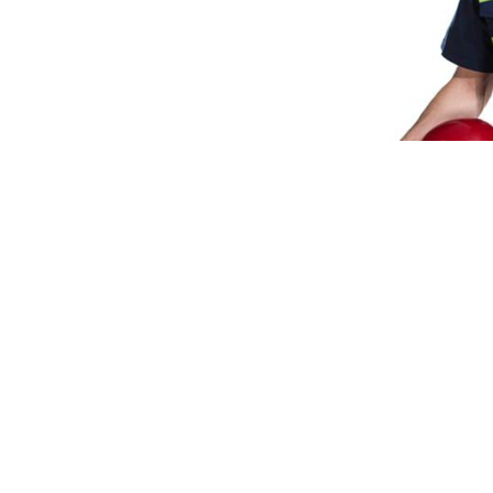
hiệu, là nét văn hóa đặc trưng của từng
người lao động.