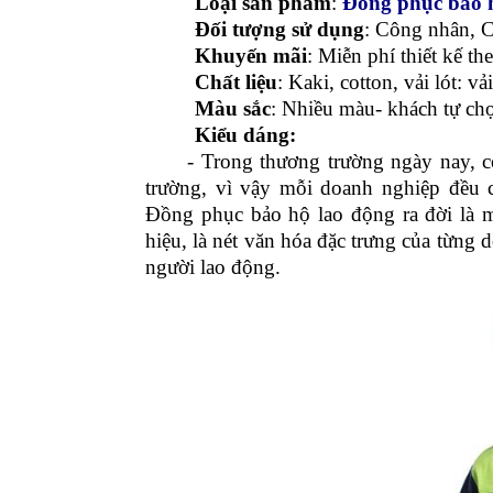
MÔ TẢ
ĐÁNH GIÁ (0)
Mô tả
: Quần áo đồng phục công 
Loại sản phẩm
:
Đồng phục bảo 
Đối tượng sử dụng
: Công nhân, 
Khuyến mãi
: Miễn phí thiết kế t
Chất liệu
: Kaki, cotton, vải lót: v
Màu sắc
: Nhiều màu- khách tự ch
Kiểu dáng:
- Trong thương trường ngày nay, có 
trường, vì vậy mỗi doanh nghiệp đều 
Đồng phục bảo hộ lao động ra đời là m