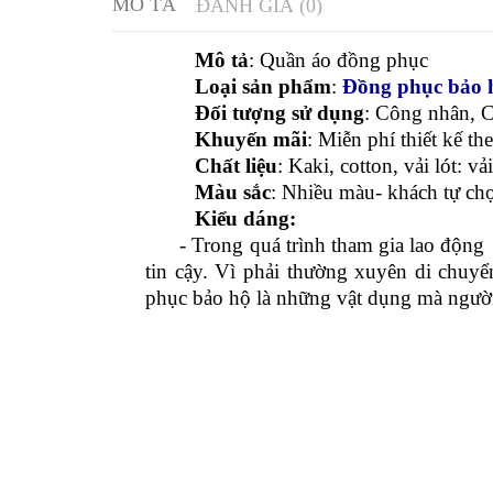
MÔ TẢ
ĐÁNH GIÁ (0)
Mô tả
: Quần áo đồng phục
Loại sản phẩm
:
Đồng phục bảo 
Đối tượng sử dụng
: Công nhân, 
Khuyến mãi
: Miễn phí thiết kế t
Chất liệu
: Kaki, cotton, vải lót: v
Màu sắc
: Nhiều màu- khách tự ch
Kiểu dáng:
- Trong quá trình tham gia lao động ng
tin cậy. Vì phải thường xuyên di chuyể
phục bảo hộ là những vật dụng mà người