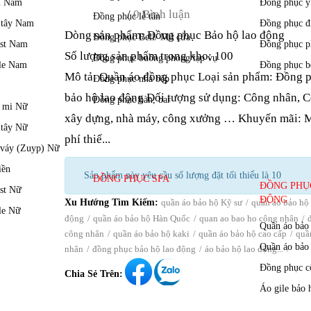
/
0 Bình luận
Dòng sản phẩm: Đồng phục Bảo hộ lao động
Số lượng sản phẩm trong kho: 100
Mô tả: Quần áo đồng phục Loại sản phẩm: Đồng 
bảo hộ lao động Đối tượng sử dụng: Công nhân, C
xây dựng, nhà máy, công xưởng … Khuyến mãi: 
phí thiế...
Sản phẩm này yêu cầu số lượng đặt tối thiểu là 10
Xu Hướng Tìm Kiếm:
quần áo bảo hộ Kỹ sư
quần áo bảo hộ 
động
quần áo bảo hộ Hàn Quốc
quan ao bao ho công nhân
công nhân
quần áo bảo hộ kaki
quần áo bảo hộ cao cấp
quầ
nhân
đồng phục bảo hộ lao động
áo bảo hộ lao động...
Chia Sẻ Trên: