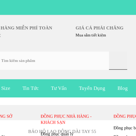
 HÀNG MIỄN PHÍ TOÀN
GIÁ CẢ PHẢI CHĂNG
Mua sắm tiết kiệm
C
 Size
Tin Tức
Tư Vấn
Tuyển Dụng
Blog
BẢO HỘ LAO ĐỘNG DÀI TAY 55