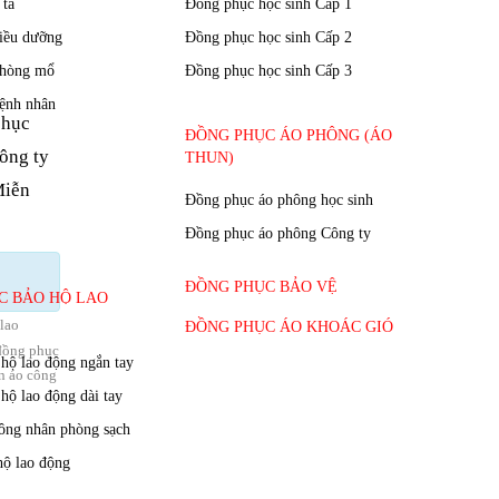
phục
ông ty
Miễn
lao
đồng phục
n áo công