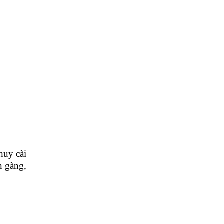
uy cài
n gàng,